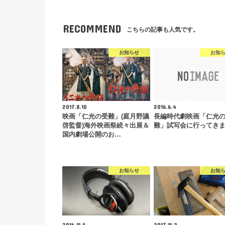
RECOMMEND
こちらの記事も人気です。
お知らせ
お知
2017.8.10
2016.6.4
映画「仁光の受難」(庭月野議
長編時代劇映画「仁光
啓監督)海外映画祭続々出展＆
難」試写会に行ってき
国内劇場公開のお…
お知らせ
お知
2016.11.5
2017.11.2