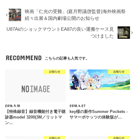
映画「仁光の受難」(庭月野議啓監督)海外映画祭
続々出展＆国内劇場公開のお知らせ
U87AiのショックマウントEA87の良い運搬ケース見
つけました
RECOMMEND
こちらの記事も人気です。
お知らせ
お知らせ
2016.9.18
2018.4.27
【特殊録音】録音機能付き電子聴
key様の新作Summer Pockets -
診器model 3200(3M／リットマ
サマーポケッツの体験版が…
ン…
お知らせ
お知らせ