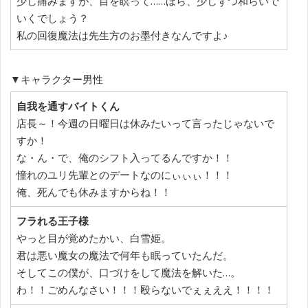
少し痛みますが、目を瞑って……ほら、少しずつ和らいで
いくでしょう？
私の回復魔法は先生方のお墨付きなんですよ♪
▼キャラクター男性
自我を通すバイトくん
店長～！今週の日曜日は休みたいって言ったじゃないで
すか！
な・ん・で、俺のシフト入ってるんですか！！
憧れのユリ先輩とのデートなのにぃぃぃ！！！
俺、死んでも休みますからね！！
フラれる王子様
やっと目が覚めたかい、白雪姫。
君は悪い魔女の魔法で何年も眠っていたんだ。
そしてこの僕が、口づけをして魔法を解いた…。
わ！！ごめんなさい！！！殴らないでぇぇええ！！！！