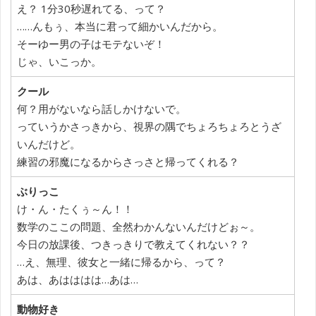
え？ 1分30秒遅れてる、って？
……んもぅ、本当に君って細かいんだから。
そーゆー男の子はモテないぞ！
じゃ、いこっか。
クール
何？用がないなら話しかけないで。
っていうかさっきから、視界の隅でちょろちょろとうざ
いんだけど。
練習の邪魔になるからさっさと帰ってくれる？
ぶりっこ
け・ん・たくぅ～ん！！
数学のここの問題、全然わかんないんだけどぉ～。
今日の放課後、つきっきりで教えてくれない？？
…え、無理、彼女と一緒に帰るから、って？
あは、あはははは…あは…
動物好き