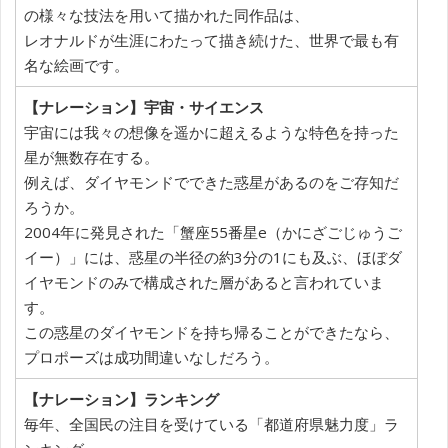
の様々な技法を用いて描かれた同作品は、
レオナルドが生涯にわたって描き続けた、世界で最も有
名な絵画です。
【ナレーション】宇宙・サイエンス
宇宙には我々の想像を遥かに超えるような特色を持った
星が無数存在する。
例えば、ダイヤモンドでできた惑星があるのをご存知だ
ろうか。
2004年に発見された「蟹座55番星e（かにざごじゅうご
イー）」には、惑星の半径の約3分の1にも及ぶ、ほぼダ
イヤモンドのみで構成された層があると言われていま
す。
この惑星のダイヤモンドを持ち帰ることができたなら、
プロポーズは成功間違いなしだろう。
【ナレーション】ランキング
毎年、全国民の注目を受けている「都道府県魅力度」ラ