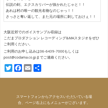
伝説の剣、エクスカリバーが抜かれたじゃと！！
あれは村の唯一の観光名物なのじゃっ！！
さっさと奪い返して、また元の場所に刺しておけぇ！！
大阪近郊でのボイスサンプル収録は
こだまプロダクション レコーディング&MAスタジオをぜひ
ご利用ください。
ご利用のお申し込みは06-6439-7000もしくは
post@codama.co.jpまでご連絡ください。
T
F
E
共
w
ac
m
有
itt
e
ai
er
b
l
o
スマートフォンからアクセスいただいている場
合、ページ右上にもメニューがございます。
o