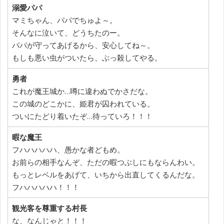
溺愛パパ
マミちゃん、パパでちゅよ～。
そんなに泣いて、どうちたのー。
パパが守ってあげるから、安心してね～。
もしも悪い虫がついたら、ぶっ殺してやる。
勇者
これが魔王城か…噂に違わぬでかさだな。
この城のどこかに、姫君が囚われている。
ついにたどり着いたぞ…待っていろ！！！
暇な魔王
フハハハハハ、愚かな者どもめ。
お前らの相手なんぞ、ただの暇つぶしにもならんわい。
もっとレベルをあげて、いちから出直してくるんだな。
フハハハハハ！！！
観光客を尊重する村長
な、なんじゃと！！！