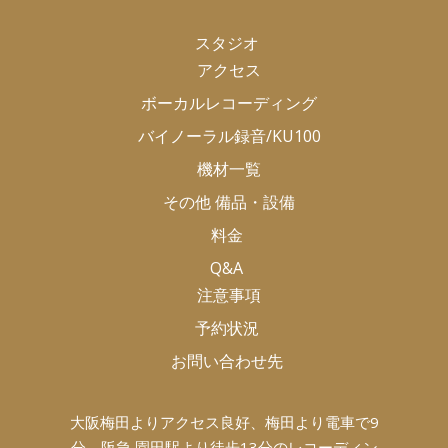
k
スタジオ
アクセス
ボーカルレコーディング
バイノーラル録音/KU100
機材一覧
その他 備品・設備
料金
Q&A
注意事項
予約状況
お問い合わせ先
大阪梅田よりアクセス良好、梅田より電車で9
分、阪急 園田駅より徒歩13分のレコーディン