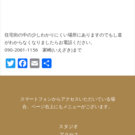
住宅街の中の少しわかりにくい場所にありますのでもし道
がわからなくなりましたらお電話ください。
090-2061-1156 家崎(いえざき)まで
T
F
E
共
w
ac
m
有
itt
e
ai
er
b
l
o
スマートフォンからアクセスいただいている場
合、ページ右上にもメニューがございます。
o
k
スタジオ
アクセス