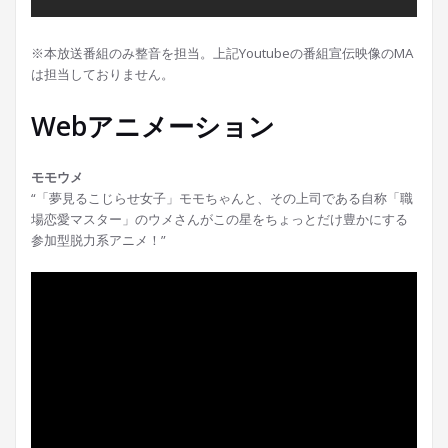
※本放送番組のみ整音を担当。上記Youtubeの番組宣伝映像のMA
は担当しておりません。
Webアニメーション
モモウメ
“「夢見るこじらせ女子」モモちゃんと、その上司である自称「職
場恋愛マスター」のウメさんがこの星をちょっとだけ豊かにする
参加型脱力系アニメ！”