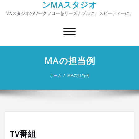
ンMAスタジオ
MAスタジオのワークフローをリーズナブルに、スピーディーに。
ナ
ビ
ゲ
ー
MAの担当例
シ
ョ
ン
ホーム
MAの担当例
を
切
り
替
え
TV番組