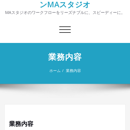
ンMAスタジオ
MAスタジオのワークフローをリーズナブルに、スピーディーに。
ナ
ビ
ゲ
ー
業務内容
シ
ョ
ン
ホーム
業務内容
を
切
り
替
え
業務内容