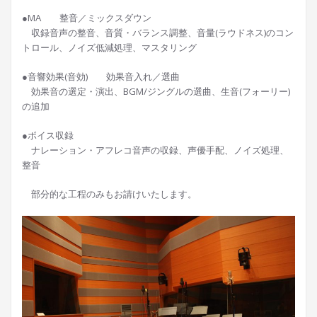
●MA 整音／ミックスダウン
収録音声の整音、音質・バランス調整、音量(ラウドネス)のコン
トロール、ノイズ低減処理、マスタリング
●音響効果(音効) 効果音入れ／選曲
効果音の選定・演出、BGM/ジングルの選曲、生音(フォーリー)
の追加
●ボイス収録
ナレーション・アフレコ音声の収録、声優手配、ノイズ処理、
整音
部分的な工程のみもお請けいたします。