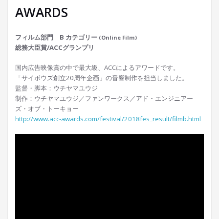
AWARDS
フィルム部門 B カテゴリー
(Online Film)
総務大臣賞/ACCグランプリ
国内広告映像賞の中で最大級、ACCによるアワードです。
「サイボウズ創立20周年企画」の音響制作を担当しました。
監督・脚本：ウチヤマユウジ
制作：ウチヤマユウジ／ファンワークス／アド・エンジニアー
ズ・オブ・トーキョー
http://www.acc-awards.com/festival/2018fes_result/filmb.html