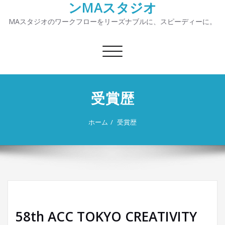
ンMAスタジオ
MAスタジオのワークフローをリーズナブルに、スピーディーに。
ナ
ビ
ゲ
ー
受賞歴
シ
ョ
ン
ホーム
受賞歴
を
切
り
替
え
58th ACC TOKYO CREATIVITY