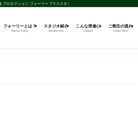
だまプロダクション フォーリープラススタジオ
フォーリーとは？
スタジオ紹介
こんな用途に
ご発注の流れ
About Foley
Studio info
Cases
Order flow